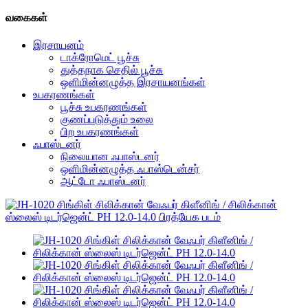
வகைகள்
இரசாயனம்
டாக்ரோமெட் பூச்சு
துத்தநாக செதில் பூச்சு
ஒளிமின்னழுத்த இரசாயனங்கள்
உபகரணங்கள்
பூச்சு உபகரணங்கள்
குணப்படுத்தும் உலை
பிற உபகரணங்கள்
ஃபாஸ்டனர்
நிலையான ஃபாஸ்டனர்
ஒளிமின்னழுத்த ஃபாஸ்டென்சர்
ஆட்டோ ஃபாஸ்டனர்