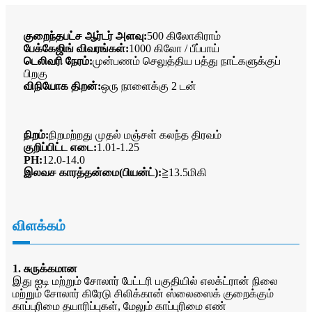
குறைந்தபட்ச ஆர்டர் அளவு:
500 கிலோகிராம்
பேக்கேஜிங் விவரங்கள்:
1000 கிலோ / பீப்பாய்
டெலிவரி நேரம்:
முன்பணம் செலுத்திய பத்து நாட்களுக்குப்
பிறகு
விநியோக திறன்:
ஒரு நாளைக்கு 2 டன்
நிறம்:
நிறமற்றது முதல் மஞ்சள் கலந்த திரவம்
குறிப்பிட்ட எடை:
1.01-1.25
PH:
12.0-14.0
இலவச காரத்தன்மை(பியன்ட்):
≧13.5மிகி
விளக்கம்
1. சுருக்கமான
இது ஐடி மற்றும் சோலார் பேட்டரி பகுதியில் எலக்ட்ரான் நிலை
மற்றும் சோலார் கிரேடு சிலிக்கான் ஸ்லைஸைக் குறைக்கும்
காப்புரிமை தயாரிப்புகள், மேலும் காப்புரிமை எண்