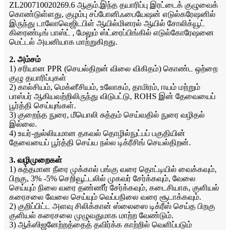
ZL200710020269.6 ஆகும்.இந்த தயாரிப்பு இரட்டைக் குழுவைக்
கொண்டுள்ளது, குழம்பு சப்போனிஃபையேஷன் எடுல்கரேஷனில்
இருந்து டாலோவெஜிடபிள் ஆயில்மினரல் ஆயில் சோலிக்யூட்
கிரைண்டிங் பாஸ்ட் , மேலும் ஸ்ட்ரைப்பிங்கில் எடுல்கோரேஷனை
மெட்டல் அயனியாக மாற்றுகிறது.
2. அம்சம்
1) சரியான PPR (செயல்திறன் விலை விகிதம்) கொண்ட ஒற்றை
குழு தயாரிப்புகள்
2) கால்சியம், மெக்னீசியம், உலோகம், தாமிரம், ஈயம் மற்றும்
பாஸ்பர் ஆகியவற்றிலிருந்து விடுபட்டு, ROHS இன் தேவையைப்
பூர்த்தி செய்யுங்கள்.
3) குறைந்த நுரை, மீயொலி சுத்தம் செய்வதில் நுரை வழிதல்
இல்லை.
4) உயர்-துல்லியமான தகவல் தொழில்நுட்பப் பகுதியின்
தேவையைப் பூர்த்தி செய்ய நல்ல டிக்ரீசிங் செயல்திறன்.
3. வழிமுறைகள்
1) சுத்தமான நீரை முக்கால் பங்கு வரை தொட்டியில் வைக்கவும்,
பிறகு, 3% -5% செறிவூட்டலில் முகவர் சேர்க்கவும், வேலை
செய்யும் நிலை வரை தண்ணீர் சேர்க்கவும், கடைசியாக, குளியல்
கரைசலை வேலை செய்யும் வெப்பநிலை வரை சூடாக்கவும்.
2) குறிப்பிட்ட அளவு சிலிக்கான் ஸ்லைஸை டிக்ரீஸ் செய்த பிறகு
குளியல் கரைசலை முழுவதுமாக மாற்ற வேண்டும்.
3) ஆக்ஸிஜனேற்றத்தைத் தவிர்க்க காற்றில் வெளிப்படும்