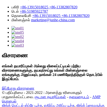
பகிரி
+86-13915018025 +86-13382807820
டெல்
+86-51985922787
தொலைபேசி
+86-13915018025 +86-13382807820
மின்னஞ்சல்
marketing@junhe-china.com
விசாரணை
எங்கள் தயாரிப்புகள் அல்லது விலைப்பட்டியல் பற்றிய
விசாரணைகளுக்கு, தயவுசெய்து உங்கள் மின்னஞ்சலை
எங்களுக்கு அனுப்பவும், நாங்கள் 24 மணிநேரத்திற்குள் தொடர்பில்
இருப்போம்.
இப்போது விசாரணை
© பதிப்புரிமை - 2021-2022 : அனைத்து உரிமைகளும்
பாதுகாக்கப்பட்டவை.
சூடான தயாரிப்புகள்
-
தளவரைபடம்
-
AMP
மொபைல்
ஜிங்க் மெட்டல் ஸ்ப்ரே பூச்சு
,
எதிர்ப்பு அரிப்பு பூச்சு
,
ஜிங்க் ப்ரைமருக்கு