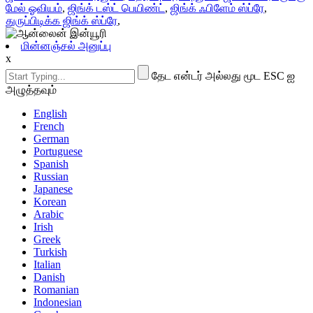
மேல் ஓவியம்
,
ஜிங்க் டஸ்ட் பெயிண்ட்
,
ஜிங்க் ஃபிளேம் ஸ்ப்ரே
,
துருப்பிடிக்க ஜிங்க் ஸ்ப்ரே
,
மின்னஞ்சல் அனுப்பு
x
தேட என்டர் அல்லது மூட ESC ஐ
அழுத்தவும்
English
French
German
Portuguese
Spanish
Russian
Japanese
Korean
Arabic
Irish
Greek
Turkish
Italian
Danish
Romanian
Indonesian