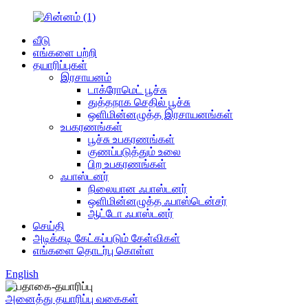
வீடு
எங்களை பற்றி
தயாரிப்புகள்
இரசாயனம்
டாக்ரோமெட் பூச்சு
துத்தநாக செதில் பூச்சு
ஒளிமின்னழுத்த இரசாயனங்கள்
உபகரணங்கள்
பூச்சு உபகரணங்கள்
குணப்படுத்தும் உலை
பிற உபகரணங்கள்
ஃபாஸ்டனர்
நிலையான ஃபாஸ்டனர்
ஒளிமின்னழுத்த ஃபாஸ்டென்சர்
ஆட்டோ ஃபாஸ்டனர்
செய்தி
அடிக்கடி கேட்கப்படும் கேள்விகள்
எங்களை தொடர்பு கொள்ள
English
அனைத்து தயாரிப்பு வகைகள்