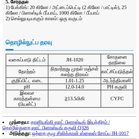
5. சேர்த்தல்
1) பேக்கிங்: 20 கிலோ / அட்டைப்பெட்டி (2 கிலோ / பாட்டில்), 25
கிலோ / பிளாஸ்டிக் பீப்பாய், 1000 கிலோ / பீப்பாய்
2) செல்லுபடியாகும் காலம்: ஒரு வருடம்
தொழில்நுட்ப தரவு
சோதனை
வகைப்பாடு திட்டம்
JH-1020
தரநிலை
நிறமற்றது முதல் மஞ்சள்
தோற்றம்
காட்சிப்படுத்தல்
கலந்த திரவம்
குறிப்பிட்ட எடை
1.01-1.25
அடர்த்திமானி
pH
12.0-14.0
PH கருவி
இலவச
காரத்தன்மை
≧13.5மிகி
CYFC
(பியன்ட்)
முந்தைய:
தானியங்கி ஷாட் பிளாஸ்டிங் இயந்திரம் /
தொழில்துறை ஷாட் பிளாஸ்டிங் கருவி Q326
அடுத்தது:
ஒற்றை குழு சிலிக்கான் ஸ்லைஸ் சோப்பு JH-1017